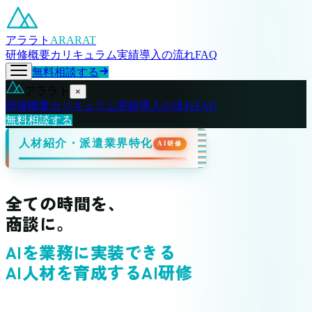
アララト
ARARAT
研修概要
カリキュラム
実績
導入の流れ
FAQ
無料相談する
アララト
×
研修概要
カリキュラム
実績
導入の流れ
FAQ
無料相談する
人材紹介・派遣業界特化
AI研修
全ての時間を、
商談に。
AIを業務に実装できる
AI人材を育成するAI研修