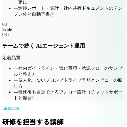
一定に
—
進捗レポート・集計・社内共有ドキュメントのテン
プレ化と自動下書き
03
Scale
03 /
チームで続く AIエージェント運用
定着
品質
—
社内ガイドライン・禁止事項・承認フローのサンプ
ルと整え方
—
属人化しないプロンプトライブラリとレビューの回
し方
—
研修後も自走できるフォロー設計（チャットサポー
トと復習）
Instructor
研修を担当する講師