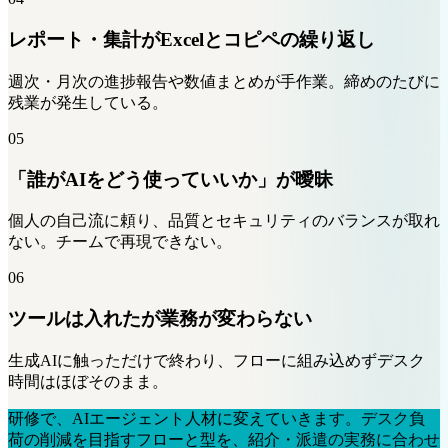
レポート・集計がExcelとコピペの繰り返し
週次・月次の進捗報告や数値まとめが手作業。締めのたびに
残業が発生している。
05
「誰がAIをどう使っていいか」が曖昧
個人の自己流に頼り、品質とセキュリティのバランスが取れ
ない。チームで再現できない。
06
ツールは入れたが業務が変わらない
生成AIに触っただけで終わり、フローに組み込めずデスク
時間はほぼそのまま。
研修で、
AIエージェント人材
に変えていきます。
デスク負
荷の削減を目指すフローと型を、紹介・派遣の実務に合わせ