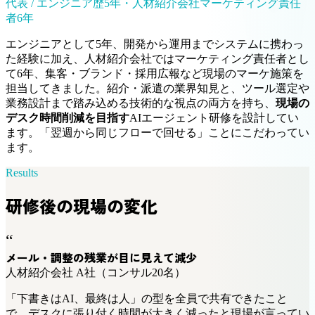
代表 / エンジニア歴5年・人材紹介会社マーケティング責任
者6年
エンジニアとして5年、開発から運用までシステムに携わっ
た経験に加え、人材紹介会社ではマーケティング責任者とし
て6年、集客・ブランド・採用広報など現場のマーケ施策を
担当してきました。紹介・派遣の業界知見と、ツール選定や
業務設計まで踏み込める技術的な視点の両方を持ち、
現場の
デスク時間削減を目指す
AIエージェント研修を設計してい
ます。「翌週から同じフローで回せる」ことにこだわってい
ます。
Results
研修後の現場の変化
“
メール・調整の残業が目に見えて減少
人材紹介会社 A社（コンサル20名）
「下書きはAI、最終は人」の型を全員で共有できたこと
で、デスクに張り付く時間が大きく減ったと現場が言ってい