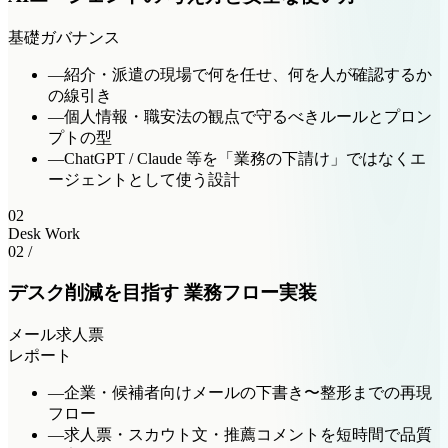
基礎
ガバナンス
—
紹介・派遣の現場で何を任せ、何を人が確認するか
の線引き
—
個人情報・職安法の観点で守るべきルールとプロン
プトの型
—
ChatGPT / Claude 等を「業務の下請け」ではなくエ
ージェントとして使う設計
02
Desk Work
02 /
デスク削減を目指す 業務フロー実装
メール
求人票
レポート
—
企業・候補者向けメールの下書き〜整形までの再現
フロー
—
求人票・スカウト文・推薦コメントを短時間で品質